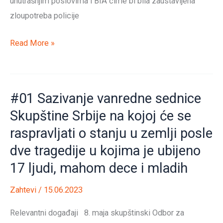
unutrašnjim poslovima i BIA čime bi bila zaustavljena
sa
zloupotreba policije
nacionalnom
frekvencijom
#02
Read More »
Institucionalna
odgovornost
i
#01 Sazivanje vanredne sednice
smena
Skupštine Srbije na kojoj će se
ministara
raspravljati o stanju u zemlji posle
policije
Bratislava
dve tragedije u kojima je ubijeno
Gašića,
17 ljudi, mahom dece i mladih
Aleksandra
Zahtevi
/
15.06.2023
Vulina,
šefa
Relevantni događaji 8. maja skupštinski Odbor za
BIA-