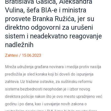
Bratislava Gašića, Aleksandra
elektronske
medije
Vulina, šefa BIA-e i ministra
(REM),
prosvete Branka Ružića, jer su
koji
direktno odgovorni za urušeni
se
sistem i neadekvatno reagovanje
smatraju
nadležnih
odgovornim
za
Zahtevi
/
15.06.2023
promovisanje
Mreža udruženja građana novinara i medija protiv nasilja
nasilja,
predložila je sled koraka koji bi doveli do ispunjenja
agresije
zahteva. Uz tražene ostavke, za suštinsku reformu
i
sistema bezbednosti neophodan je i izbor novog
nemoral
direktora policije nakon što je ovo mesto upražnjeno već
na
godinu i po dana, kao i usvajanje novih zakona o
televizijama