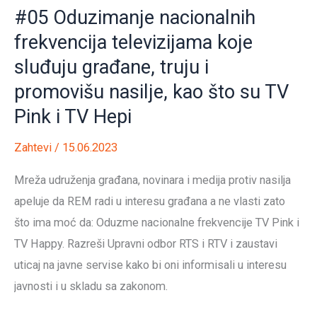
programa
#05 Oduzimanje nacionalnih
koji
frekvencija televizijama koje
promovišu
sluđuju građane, truju i
nasilje,
nemoral
promovišu nasilje, kao što su TV
i
Pink i TV Hepi
agresiju
Zahtevi
/
15.06.2023
na
televizijama
Mreža udruženja građana, novinara i medija protiv nasilja
sa
apeluje da REM radi u interesu građana a ne vlasti zato
nacionalnom
što ima moć da: Oduzme nacionalne frekvencije TV Pink i
frekvencijom,
TV Happy. Razreši Upravni odbor RTS i RTV i zaustavi
poput
uticaj na javne servise kako bi oni informisali u interesu
rijaliti
javnosti i u skladu sa zakonom.
programa