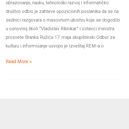
obrazovanje, nauku, tehnološki razvoj i informatičko
e
društvo odbio je zahteve opozicionih poslanika da se na
i
sednici razgovara o masovnom ubistvu koje se dogodilo
ministra
u osnovnoj školi “Vladislav Ribnikar” i ostavci ministra
prosvete
prosvete Branka Ružića 17. maja skupštinski Odbor za
Branka
kulturu i informisanje usvojio je Izveštaj REM-a o
Ružića,
jer
#01
Read More »
su
Sazivanje
direktno
vanredne
odgovorni
sednice
za
Skupštine
urušeni
Srbije
sistem
na
i
kojoj
neadekvatno