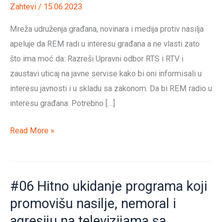
Zahtevi
/
15.06.2023
Mreža udruženja građana, novinara i medija protiv nasilja
apeluje da REM radi u interesu građana a ne vlasti zato
što ima moć da: Razreši Upravni odbor RTS i RTV i
zaustavi uticaj na javne servise kako bi oni informisali u
interesu javnosti i u skladu sa zakonom. Da bi REM radio u
interesu građana: Potrebno […]
#07
Read More »
Smena
rukovodstva
Radio-
#06 Hitno ukidanje programa koji
televizije
promovišu nasilje, nemoral i
Srbije
agresiju na televizijama sa