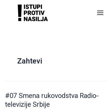
Пређи
на
садржај
Zahtevi
#07 Smena rukovodstva Radio-
televizije Srbije