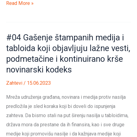
#05
Read More »
Oduzimanje
nacionalnih
frekvencija
#04 Gašenje štampanih medija i
televizijama
tabloida koji objavljuju lažne vesti,
koje
podmetačine i kontinuirano krše
sluđuju
građane,
novinarski kodeks
truju
Zahtevi
/
15.06.2023
i
promovišu
Mreža udruženja građana, novinara i medija protiv nasilja
nasilje,
predložila je sled koraka koji bi doveli do ispunjenja
kao
zahteva. Da bismo stali na put širenju nasilja u tabloidima,
što
država mora da prestane da ih finansira, kao i sve druge
su
medije koji promovišu nasilje i da kažnjava medije koji