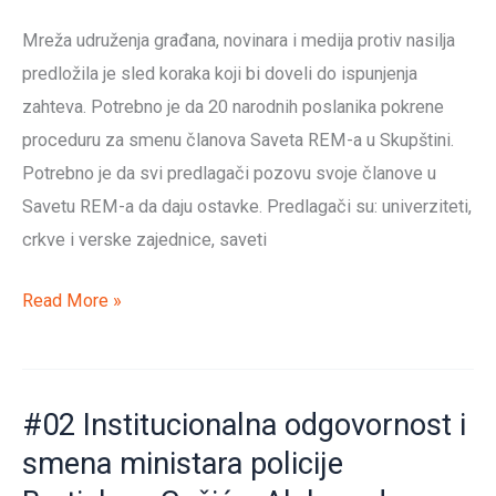
krše
Mreža udruženja građana, novinara i medija protiv nasilja
novinarski
predložila je sled koraka koji bi doveli do ispunjenja
kodeks
zahteva. Potrebno je da 20 narodnih poslanika pokrene
proceduru za smenu članova Saveta REM-a u Skupštini.
Potrebno je da svi predlagači pozovu svoje članove u
Savetu REM-a da daju ostavke. Predlagači su: univerziteti,
crkve i verske zajednice, saveti
#03
Read More »
Ostavke
članova
Regulatornog
#02 Institucionalna odgovornost i
tela
smena ministara policije
za