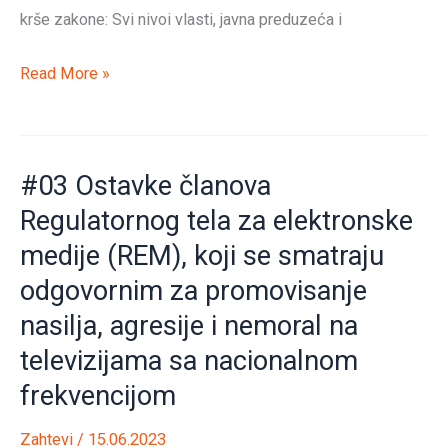
TV
krše zakone: Svi nivoi vlasti, javna preduzeća i
Pink
i
#04
Read More »
TV
Gašenje
Hepi
štampanih
medija
#03 Ostavke članova
i
Regulatornog tela za elektronske
tabloida
medije (REM), koji se smatraju
koji
objavljuju
odgovornim za promovisanje
lažne
nasilja, agresije i nemoral na
vesti,
televizijama sa nacionalnom
podmetačine
frekvencijom
i
kontinuirano
Zahtevi
/
15.06.2023