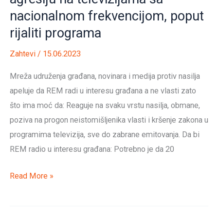
nacionalnom frekvencijom, poput
rijaliti programa
Zahtevi
/
15.06.2023
Mreža udruženja građana, novinara i medija protiv nasilja
apeluje da REM radi u interesu građana a ne vlasti zato
što ima moć da: Reaguje na svaku vrstu nasilja, obmane,
poziva na progon neistomišljenika vlasti i kršenje zakona u
programima televizija, sve do zabrane emitovanja. Da bi
REM radio u interesu građana: Potrebno je da 20
#06
Read More »
Hitno
ukidanje