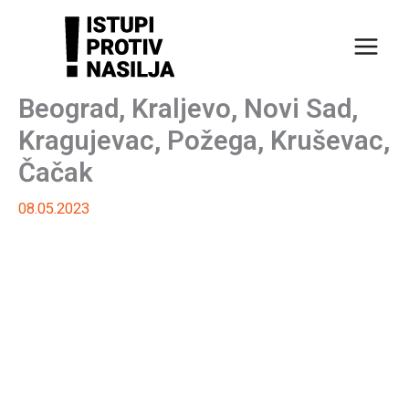
Пређи
на
садржај
Beograd, Kraljevo, Novi Sad,
Kragujevac, Požega, Kruševac,
Čačak
08.05.2023